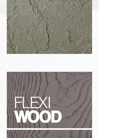
Tekstur tembok yang menjadi pilihan
utama material untuk desain interior.
FLEXI
WOOD