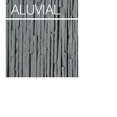
ALUVIAL
Tekstur kasar dari batu dengan corak
yang variatif. Cocok untuk eksterior
rumah.