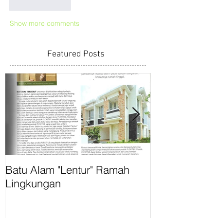
Like
Reply
Show more comments
Featured Posts
Batu Alam "Lentur" Ramah
Flexitile Rama
Lingkungan
IndoBuildTech
Surabaya