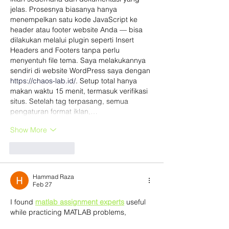
jelas. Prosesnya biasanya hanya 
menempelkan satu kode JavaScript ke 
header atau footer website Anda — bisa 
dilakukan melalui plugin seperti Insert 
Headers and Footers tanpa perlu 
menyentuh file tema. Saya melakukannya 
sendiri di website WordPress saya dengan 
https://chaos-lab.id/
. Setup total hanya 
makan waktu 15 menit, termasuk verifikasi 
situs. Setelah tag terpasang, semua 
pengaturan format iklan,…
Show More
Like
Reply
Hammad Raza
Feb 27
I found 
matlab assignment experts
 useful 
while practicing MATLAB problems,