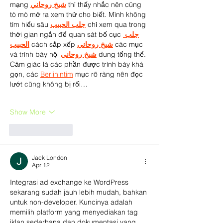
mạng 
شيخ روحاني
 thì thấy nhắc nên cũng 
tò mò mở ra xem thử cho biết. Mình không 
tìm hiểu sâu 
جلب الحبيب
 chỉ xem qua trong 
thời gian ngắn để quan sát bố cục 
جلب 
الحبيب
 cách sắp xếp 
شيخ روحاني
 các mục 
và trình bày nội 
شيخ روحاني
 dung tổng thể. 
Cảm giác là các phần được trình bày khá 
gọn, các 
Berlinintim
 mục rõ ràng nên đọc 
lướt cũng không bị rối…
Show More
Like
Reply
Jack London
Apr 12
Integrasi ad exchange ke WordPress 
sekarang sudah jauh lebih mudah, bahkan 
untuk non-developer. Kuncinya adalah 
memilih platform yang menyediakan tag 
iklan sederhana dan dokumentasi yang 