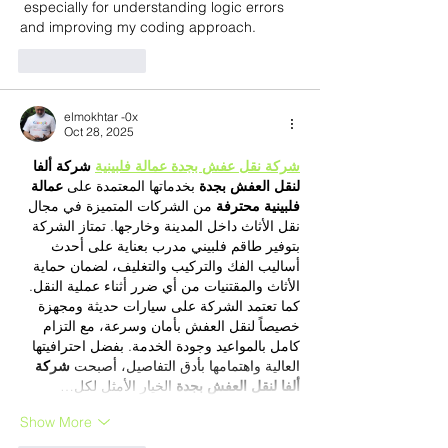
 especially for understanding logic errors 
and improving my coding approach.
Like
Reply
elmokhtar -0x
Oct 28, 2025
شركة نقل عفش بجدة عمالة فلبينية
شركة ألفا 
لنقل العفش بجدة
 بخدماتها المعتمدة على 
عمالة 
فلبينية محترفة
 من الشركات المتميزة في مجال 
نقل الأثاث داخل المدينة وخارجها. تمتاز الشركة 
بتوفير طاقم فلبيني مدرب بعناية على أحدث 
أساليب الفك والتركيب والتغليف، لضمان حماية 
الأثاث والمقتنيات من أي ضرر أثناء عملية النقل. 
كما تعتمد الشركة على سيارات حديثة ومجهزة 
خصيصاً لنقل العفش بأمان وسرعة، مع التزام 
كامل بالمواعيد وجودة الخدمة. بفضل احترافيتها 
العالية واهتمامها بأدق التفاصيل، أصبحت 
شركة 
ألفا لنقل العفش بجدة
 الخيار الأمثل لكل…
Show More