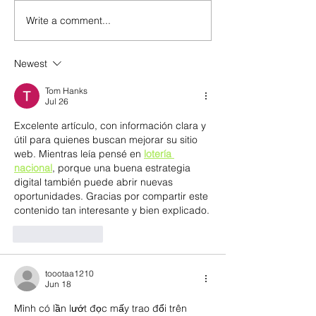
Write a comment...
Newest
Tom Hanks
Jul 26
Excelente artículo, con información clara y 
útil para quienes buscan mejorar su sitio 
web. Mientras leía pensé en 
lotería 
nacional
, porque una buena estrategia 
digital también puede abrir nuevas 
oportunidades. Gracias por compartir este 
contenido tan interesante y bien explicado.
Like
Reply
toootaa1210
Jun 18
Mình có lần lướt đọc mấy trao đổi trên 