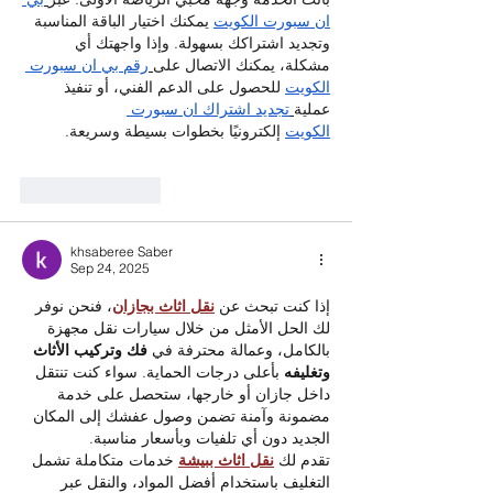
ان سبورت الكويت
 يمكنك اختيار الباقة المناسبة 
وتجديد اشتراكك بسهولة. وإذا واجهتك أي 
مشكلة، يمكنك الاتصال على
رقم بي ان سبورت 
الكويت
 للحصول على الدعم الفني، أو تنفيذ 
عملية
تجديد اشتراك ان سبورت 
الكويت
 إلكترونيًا بخطوات بسيطة وسريعة.
Like
Reply
khsaberee Saber
Sep 24, 2025
إذا كنت تبحث عن 
نقل اثاث بجازان
، فنحن نوفر 
لك الحل الأمثل من خلال سيارات نقل مجهزة 
بالكامل، وعمالة محترفة في 
فك وتركيب الأثاث 
وتغليفه
 بأعلى درجات الحماية. سواء كنت تنتقل 
داخل جازان أو خارجها، ستحصل على خدمة 
مضمونة وآمنة تضمن وصول عفشك إلى المكان 
الجديد دون أي تلفيات وبأسعار مناسبة.
تقدم لك 
نقل اثاث ببيشة
خدمات متكاملة تشمل 
التغليف باستخدام أفضل المواد، والنقل عبر 