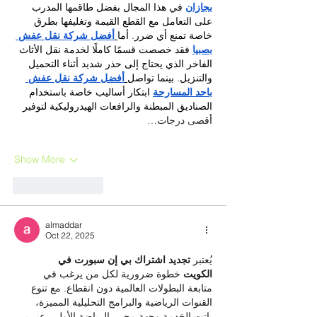
بجازان
 في هذا المجال بفضل طاقمها المدرب 
على التعامل مع القطع القيمة وتغليفها بطرق 
خاصة تمنع أي ضرر. أما
أفضل شركة نقل عفش 
بصبيا
 فقد خصصت قسمًا كاملًا لخدمة نقل الأثاث 
الفاخر الذي يحتاج إلى حذر شديد أثناء التحميل 
والتنزيل. بينما تواصل
أفضل شركة نقل عفش 
باحد المسارحة
 ابتكار أساليب خاصة باستخدام 
الصناديق المبطنة والرافعات الهيدروليكية لتوفير 
أقصى درجات…
Show More
Like
Reply
almaddar
Oct 22, 2025
يُعتبر 
تجديد اشتراك بي إن سبورت في 
الكويت
 خطوة ضرورية لكل من يرغب في 
متابعة البطولات العالمية دون انقطاع. مع تنوع 
القنوات الرياضية والبرامج التحليلية المميزة، 
باتت الخدمة وجهة محبي الرياضة الأولى. عبر
بي 