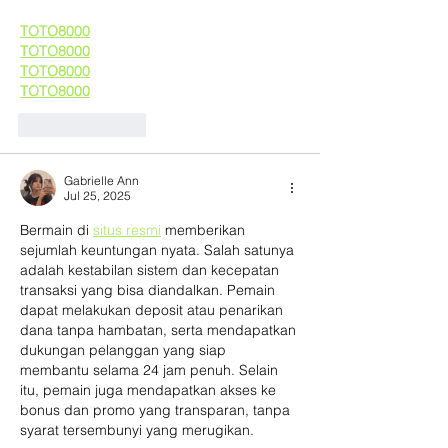
TOTO8000
TOTO8000
TOTO8000
TOTO8000
Like
Reply
Gabrielle Ann
Jul 25, 2025
Bermain di 
situs resmi
 memberikan 
sejumlah keuntungan nyata. Salah satunya 
adalah kestabilan sistem dan kecepatan 
transaksi yang bisa diandalkan. Pemain 
dapat melakukan deposit atau penarikan 
dana tanpa hambatan, serta mendapatkan 
dukungan pelanggan yang siap 
membantu selama 24 jam penuh. Selain 
itu, pemain juga mendapatkan akses ke 
bonus dan promo yang transparan, tanpa 
syarat tersembunyi yang merugikan.