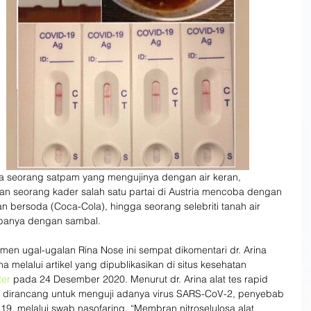
a seorang satpam yang mengujinya dengan air keran, 
n seorang kader salah satu partai di Austria mencoba dengan 
 bersoda (Coca-Cola), hingga seorang selebriti tanah air 
anya dengan sambal.
men ugal-ugalan Rina Nose ini sempat dikomentari dr. Arina 
a melalui artikel yang dipublikasikan di situs kesehatan 
ter
 pada 24 Desember 2020. Menurut dr. Arina alat tes rapid 
n dirancang untuk menguji adanya virus SARS-CoV-2, penyebab 
9, melalui swab nasofaring. “Membran nitroselulosa alat 