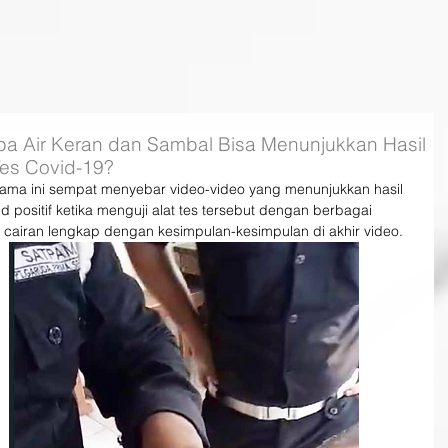
a Air Keran dan Sambal Bisa Menunjukkan Hasil
 Tes Covid-19?
lama ini sempat menyebar video-video yang menunjukkan hasil 
id positif ketika menguji alat tes tersebut dengan berbagai 
cairan lengkap dengan kesimpulan-kesimpulan di akhir video.