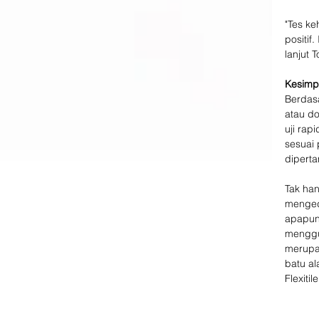
"Tes ke
positif
lanjut 
Kesimp
Berdas
atau do
uji rap
sesuai 
dipert
Tak han
menged
apapun 
menggun
merupak
batu al
Flexit