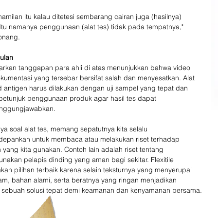
hamilan itu kalau ditetesi sembarang cairan juga (hasilnya) 
. Itu namanya penggunaan (alat tes) tidak pada tempatnya," 
Tonang.
ulan
arkan tanggapan para ahli di atas menunjukkan bahwa video 
kumentasi yang tersebar bersifat salah dan menyesatkan. Alat 
id antigen harus dilakukan dengan uji sampel yang tepat dan 
petunjuk penggunaan produk agar hasil tes dapat 
anggungjawabkan.
ya soal alat tes, memang sepatutnya kita selalu 
epankan untuk membaca atau melakukan riset terhadap 
yang kita gunakan. Contoh lain adalah riset tentang 
akan pelapis dinding yang aman bagi sekitar. Flexitile 
an pilihan terbaik karena selain teksturnya yang menyerupai 
am, bahan alami, serta beratnya yang ringan menjadikan 
ile sebuah solusi tepat demi keamanan dan kenyamanan bersama.