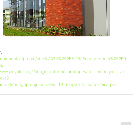
:
//factcheck.afp.com/http%253A%252F%252Fdoc.afp.com%252F9
-2
/www.poynter.org/?ifcn_misinformation=tap-water-tested-positive-
id-19
/tirto.id/mengapa-uji-tes-covid-19-dengan-air-keran-bisa-positif-