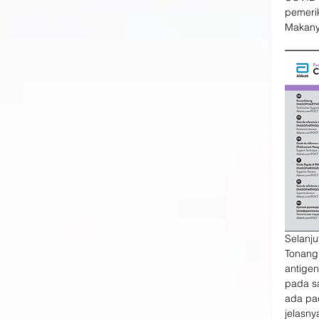
pemerik
Makanya
Selanju
Tonang 
antigen
pada sa
ada pa
jelasn