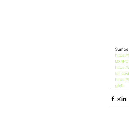
Sumber
https:
DX4PC
https:/
for-cov
https:/
gh4L