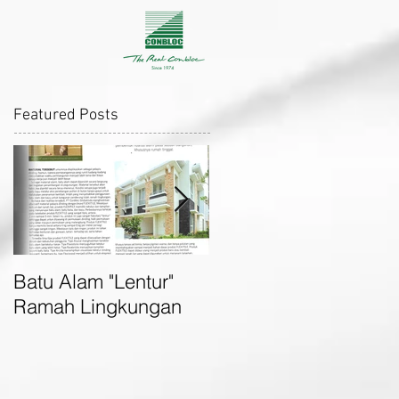
Featured Posts
Batu Alam "Lentur"
Flexitile Ramaikan
Ramah Lingkungan
IndoBuildTech Expo
2016 di Surabaya