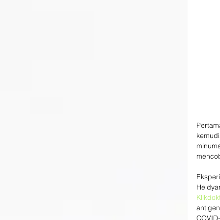
Pertam
kemudia
minuman
mencob
Eksperi
Heidyan
Klikdok
antige
COVID-1