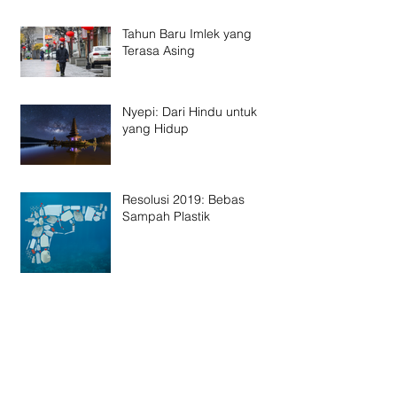
Tahun Baru Imlek yang
Terasa Asing
Nyepi: Dari Hindu untuk
yang Hidup
Resolusi 2019: Bebas
Sampah Plastik
Creative Solution in
Architecture: Merenovasi
Gedung dengan Flexitile
Tanpa harus Membongkar
Façade