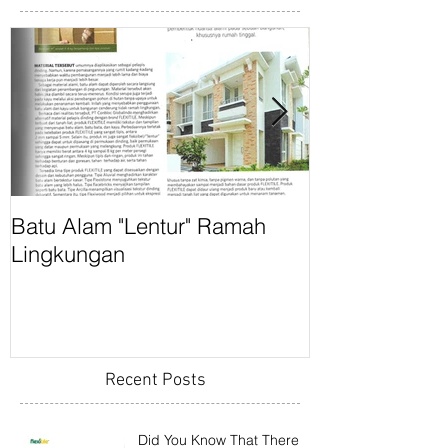
Batu Alam "Lentur" Ramah
Flexitile Rama
Lingkungan
IndoBuildTech
Surabaya
Recent Posts
Did You Know That There