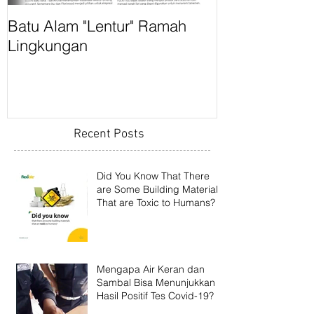
Batu Alam "Lentur" Ramah
Flexitile Rama
Lingkungan
IndoBuildTech
Surabaya
Recent Posts
Did You Know That There
are Some Building Materials
That are Toxic to Humans?
Mengapa Air Keran dan
Sambal Bisa Menunjukkan
Hasil Positif Tes Covid-19?